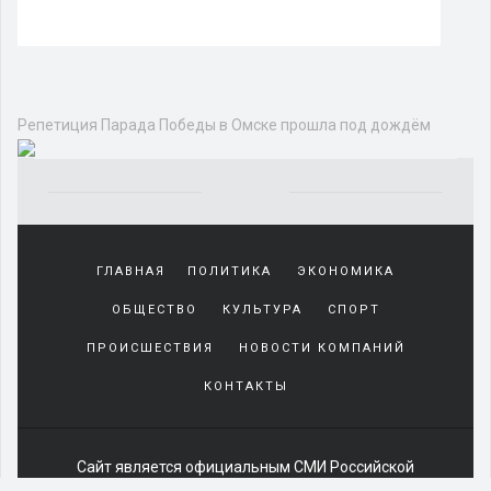
Репетиция Парада Победы в Омске прошла под дождём
Yakından
tanıdığı
ГЛАВНАЯ
ПОЛИТИКА
ЭКОНОМИКА
sürekli
beraber
ОБЩЕСТВО
КУЛЬТУРА
СПОРТ
zaman
geçirerek
ПРОИСШЕСТВИЯ
НОВОСТИ КОМПАНИЙ
günlerini
КОНТАКТЫ
harcadığı
porno
izle
kadar
Сайт является официальным СМИ Российской
yakın
Федерации:
Сетевое издание
ЭЛ № ФС 77-85391 от 06