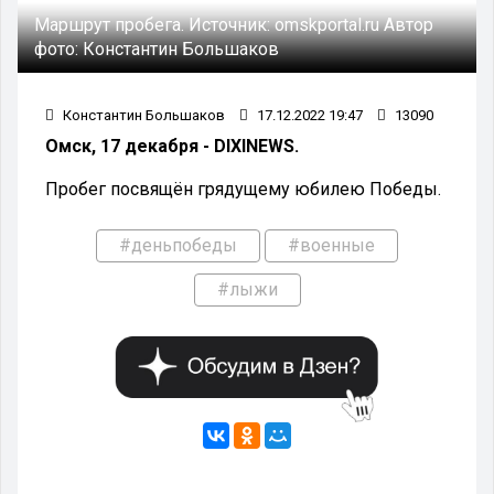
Маршрут пробега.
Источник:
omskportal.ru
Автор
фото:
Константин Большаков
Константин Большаков
17.12.2022 19:47
13090
Омск, 17 декабря - DIXINEWS.
Пробег посвящён грядущему юбилею Победы.
#деньпобеды
#военные
#лыжи