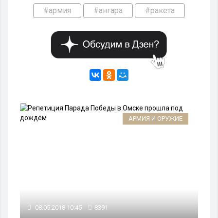
#армия
#ангара
#ракета
АРМИЯ И ОРУЖИЕ
08.05.2018 10:45
8391