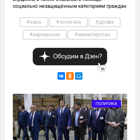
социально незащищённым категориям граждан.
#омск
#политика
#дрофа
#варнавская
#министерство
КА
ПОЛИТИКА