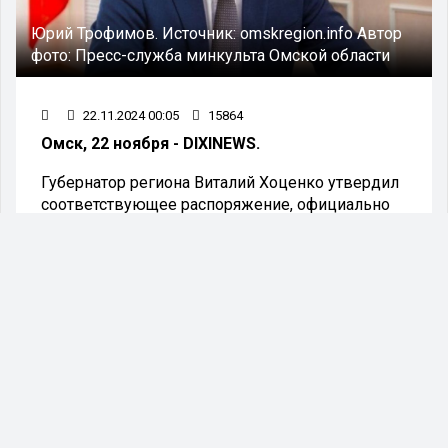
Юрий Трофимов.
Источник:
omskregion.info
Автор
фото:
Пресс-служба минкульта Омской области
22.11.2024 00:05
15864
Омск, 22 ноября - DIXINEWS.
Губернатор региона Виталий Хоценко утвердил
соответствующее распоряжение, официально
подписав документ.
Губернатор Омской области Виталий Хоценко
продлил полномочия Юрия Трофимова на посту
министра культуры региона еще на один год.
Таким образом, Юрий Трофимов продолжит
руководить Министерством культуры области.
Юрий Трофимов родился в 1978 году в селе
Могильно-Посельское, расположенном в
Большереченском районе Омской области.
Высшее образование получил в Омском