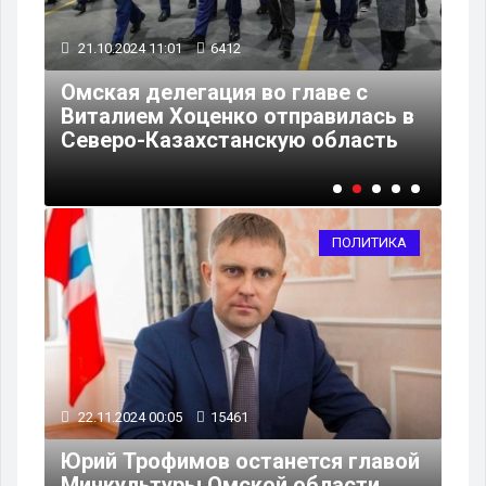
21.10.2024 11:01
6412
19
ой
Омская делегация во главе с
В 
Виталием Хоценко отправилась в
за
Северо-Казахстанскую область
го
ПОЛИТИКА
22.11.2024 00:05
15461
Юрий Трофимов останется главой
Минкультуры Омской области