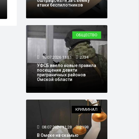
оштрафовали за съемку
атаки беспилотников
ОБЩЕСТВО
10.07.2026 11:31
2734
УФСБ ввело новые правила
посещения девяти
приграничных районов
Омской области
КРИМИНАЛ
08.07.2026 11:28
2198
В Омске на скамью