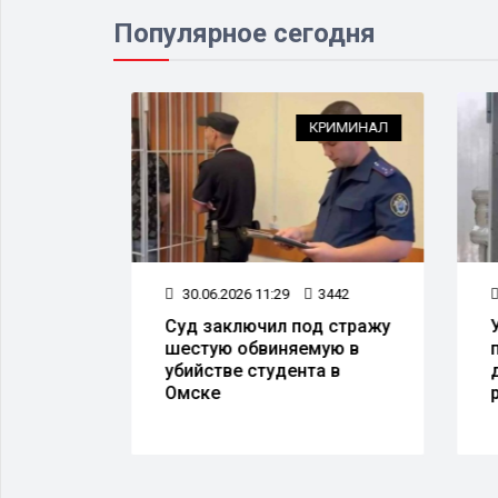
Популярное сегодня
ЕСТВО
КРИМИНАЛ
3
30.06.2026 11:29
3442
1
Суд заключил под стражу
УФ
а из-
шестую обвиняемую в
пр
Дню
убийстве студента в
де
Омске
ра