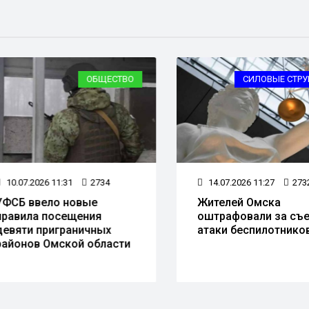
ОБЩЕСТВО
СИЛОВЫЕ СТРУКТ
0.07.2026 11:31
2734
14.07.2026 11:27
2732
СБ ввело новые
Жителей Омска
авила посещения
оштрафовали за съем
вяти приграничных
атаки беспилотников
йонов Омской области