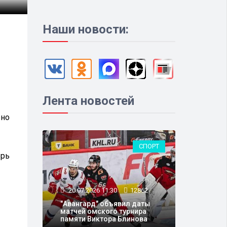
Наши новости:
Лента новостей
рно
СПОРТ
брь
20.07.2026 11:30
12862
"Авангард" объявил даты
матчей омского турнира
памяти Виктора Блинова