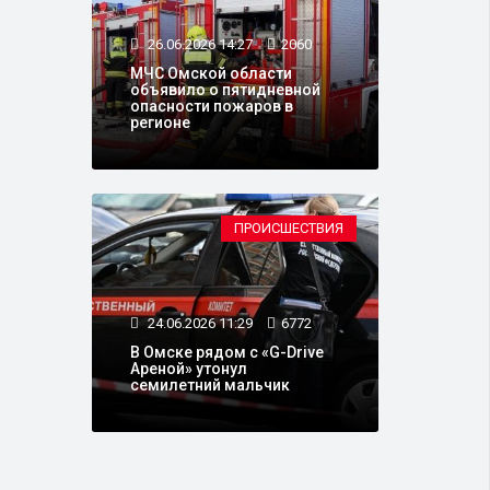
26.06.2026 14:27
2060
МЧС Омской области
объявило о пятидневной
опасности пожаров в
регионе
ПРОИСШЕСТВИЯ
24.06.2026 11:29
6772
В Омске рядом с «G-Drive
Ареной» утонул
семилетний мальчик