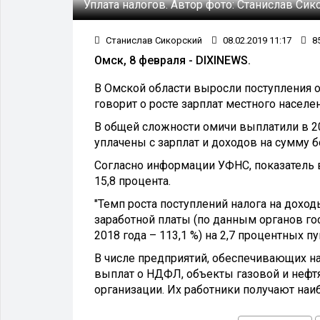
Уплата налогов.
Автор фото:
Станислав Сик
Станислав Сикорский
08.02.2019 11:17
8
Омск, 8 февраля - DIXINEWS.
В Омской области выросли поступления от
говорит о росте зарплат местного населен
В общей сложности омичи выплатили в 2
уплачены с зарплат и доходов на сумму 
Согласно информации УФНС, показатель в
15,8 процента.
"Темп роста поступлений налога на дох
заработной платы (по данным органов го
2018 года – 113,1 %) на 2,7 процентных пу
В числе предприятий, обеспечивающих н
выплат о НДФЛ, объекты газовой и нефтя
организации. Их работники получают наи