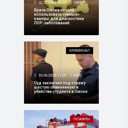
02.07.2026 15:28
19283
Врачи Омска начали
использовать «умные»
камеры для диагностики
ЛОР-заболеваний
КРИМИНАЛ
30.06.2026 11:29
3442
Суд заключил под стражу
шестую обвиняемую в
убийстве студента в Омске
ПОЖАРЫ