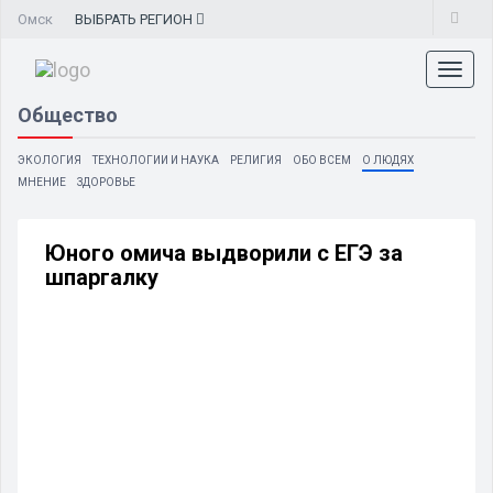
Омск
ВЫБРАТЬ
РЕГИОН
Toggl
naviga
Общество
ЭКОЛОГИЯ
ТЕХНОЛОГИИ И НАУКА
РЕЛИГИЯ
ОБО ВСЕМ
О ЛЮДЯХ
МНЕНИЕ
ЗДОРОВЬЕ
Юного омича выдворили с ЕГЭ за
шпаргалку