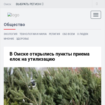
Омск
ВЫБРАТЬ
РЕГИОН
Toggl
naviga
Общество
ЭКОЛОГИЯ
ТЕХНОЛОГИИ И НАУКА
РЕЛИГИЯ
ОБО ВСЕМ
О ЛЮДЯХ
МНЕНИЕ
ЗДОРОВЬЕ
В Омске открылись пункты приема
елок на утилизацию