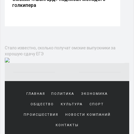
голкипера
Стало известно, сколько получат омские выпускники за
хорошую сдачу ЕГЭ
Yakından
tanıdığı
ГЛАВНАЯ
ПОЛИТИКА
ЭКОНОМИКА
sürekli
beraber
ОБЩЕСТВО
КУЛЬТУРА
СПОРТ
zaman
geçirerek
ПРОИСШЕСТВИЯ
НОВОСТИ КОМПАНИЙ
günlerini
КОНТАКТЫ
harcadığı
porno