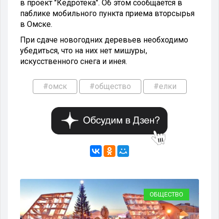
в проект "Кедротека". Об этом сообщается в
паблике мобильного пункта приема вторсырья
в Омске.
При сдаче новогодних деревьев необходимо
убедиться, что на них нет мишуры,
искусственного снега и инея.
#омск
#общество
#елки
ВО
ОБЩЕСТВО