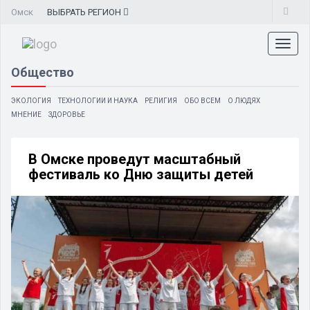
Омск
ВЫБРАТЬ
РЕГИОН
Toggl
naviga
Общество
ЭКОЛОГИЯ
ТЕХНОЛОГИИ И НАУКА
РЕЛИГИЯ
ОБО ВСЕМ
О ЛЮДЯХ
МНЕНИЕ
ЗДОРОВЬЕ
В Омске проведут масштабный
фестиваль ко Дню защиты детей