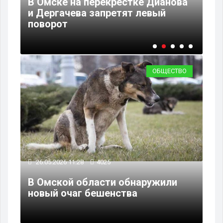
В Омске на перекрестке Дианова
и Дергачева запретят левый
С 
поворот
ми
ОБЩЕСТВО
26.05.2026 11:28
4025
В Омской области обнаружили
новый очаг бешенства