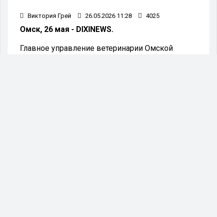
Виктория Грей
26.05.2026 11:28
4025
Омск, 26 мая - DIXINEWS.
Главное управление ветеринарии Омской
области 26 мая объявило о выявлении нового
случая бешенства в деревне Гауф,
расположенной в Азовском районе.
В радиусе 500 метров введён карантин до 21
июля. Документ с соответствующим решением
размещён на официальном сайте ведомства.
На время ограничительных мер в деревне
запрещено осуществлять лечение заболевших
животных, их ввоз и вывоз, допуск
посторонних лиц, а также проведение ярмарок.
На прошлой неделе случаи бешенства также
были зарегистрированы в селах Цветочное
Русско-Полянского района, Низовое
Муромцевского и в Заливино Тарского района.В