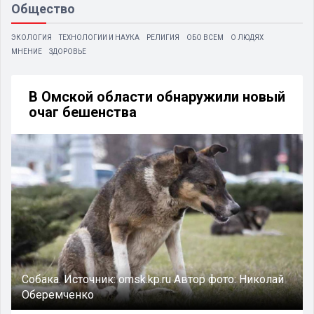
Общество
ЭКОЛОГИЯ
ТЕХНОЛОГИИ И НАУКА
РЕЛИГИЯ
ОБО ВСЕМ
О ЛЮДЯХ
МНЕНИЕ
ЗДОРОВЬЕ
В Омской области обнаружили новый
очаг бешенства
Собака.
Источник:
omsk.kp.ru
Автор фото:
Николай
Оберемченко