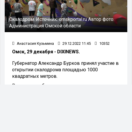
Скалодром.
Источник:
omskportal.ru
Автор фото:
Администрация Омской области
Анастасия Кузьмина
29.12.2022 11:45
10352
Омск, 29 декабря - DIXINEWS.
Губернатор Александр Бурков принял участие в
открытии скалодрома площадью 1000
квадратных метров.
В пресс-службе администрации региона
рассказали, что на сегодняшний день это одно
из самых больших искусственных сооружений
для скалолазания за Уралом.
Напомним, в массовых спортивных
мероприятиях федерации скалолазания
ежегодно участвуют более пяти тысяч жителей