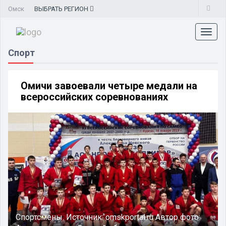
Омск
ВЫБРАТЬ
РЕГИОН
Toggl
naviga
Спорт
Омичи завоевали четыре медали на
всероссийских соревнованиях
Спортсмены.
Источник:
omskportal.ru
Автор фото: