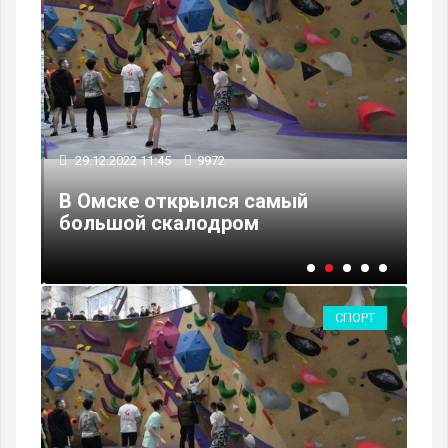
29.12.2022 11:45
9972
27
но
В Омске открылся самый
В 
большой скалодром
пе
СПОРТ