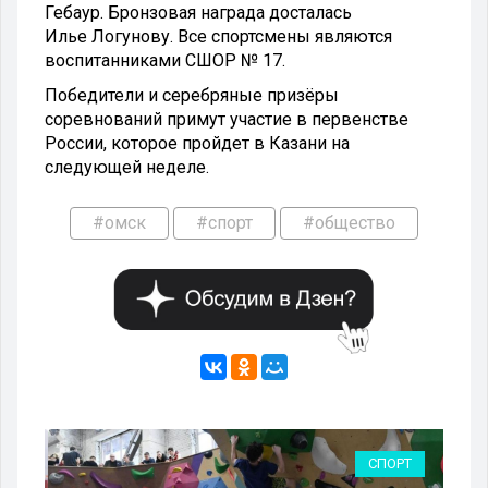
Гебаур. Бронзовая награда досталась
Илье Логунову. Все спортсмены являются
воспитанниками СШОР № 17.
Победители и серебряные призёры
соревнований примут участие в первенстве
России, которое пройдет в Казани на
следующей неделе.
#омск
#спорт
#общество
ВО
СПОРТ