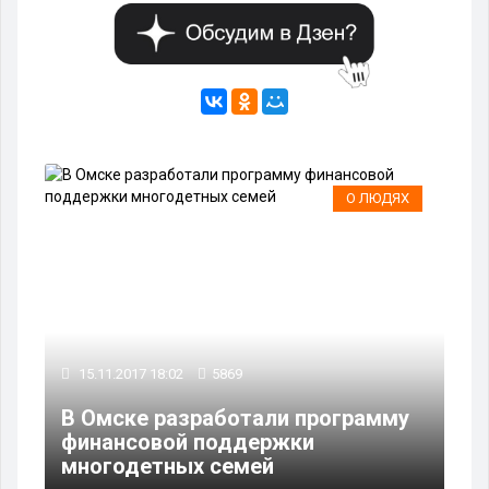
ЯХ
О ЛЮДЯХ
15.11.2017 18:02
5869
24
ут
В Омске разработали программу
финансовой поддержки
Ом
многодетных семей
«С