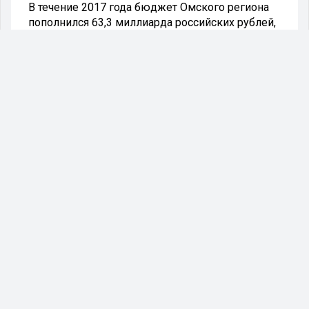
В течение 2017 года бюджет Омского региона
пополнился 63,3 миллиарда российских рублей,
полученных властями в качестве налогов.
Об этом стало известно из заявления главы
УФНС РФ в области Владимира Репина.
Согласно представленному им докладу,
вышеозначенная сумма превышает показатели
2016 года на 4,5 миллиарда рублей, что
равняется 7,7 процента.
Помимо этого было озвучено, что количество
бизнесменов, пользующихся патентной
системой налогообложения, увеличилось
десятикратно.
При этом общая сумма приобретённых патентов
увеличилась в 2,5 раза. К услуге налоговых
каникул прибегли 212 представителей бизнеса.
#налоги
#налоговаяслужба