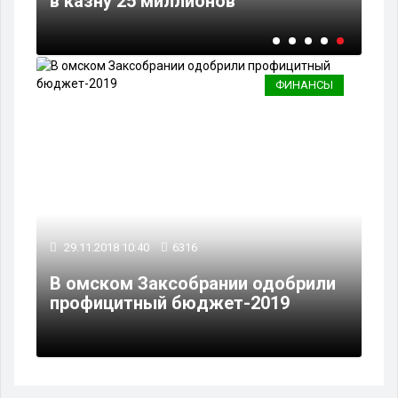
самозанятость
на
ФИНАНСЫ
29.11.2018 10:40
6316
В омском Заксобрании одобрили
профицитный бюджет-2019