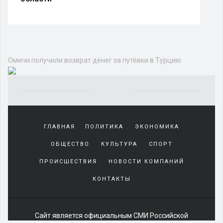
Омичи получили возврат денег за путёвки в Турцию
Yakından
tanıdığı
ГЛАВНАЯ
ПОЛИТИКА
ЭКОНОМИКА
sürekli
beraber
ОБЩЕСТВО
КУЛЬТУРА
СПОРТ
zaman
geçirerek
ПРОИСШЕСТВИЯ
НОВОСТИ КОМПАНИЙ
günlerini
КОНТАКТЫ
harcadığı
porno
izle
kadar
Сайт является официальным СМИ Российской
yakın