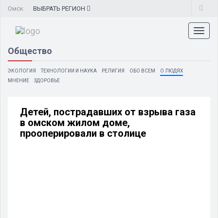
Омск
ВЫБРАТЬ
РЕГИОН
Toggl
naviga
Общество
ЭКОЛОГИЯ
ТЕХНОЛОГИИ И НАУКА
РЕЛИГИЯ
ОБО ВСЕМ
О ЛЮДЯХ
МНЕНИЕ
ЗДОРОВЬЕ
Детей, пострадавших от взрыва газа
в омском жилом доме,
прооперировали в столице