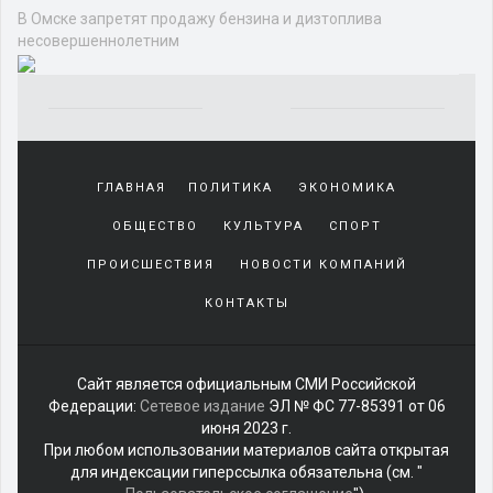
Общество
ЭКОЛОГИЯ
ТЕХНОЛОГИИ И НАУКА
РЕЛИГИЯ
ОБО ВСЕМ
О ЛЮДЯХ
МНЕНИЕ
ЗДОРОВЬЕ
В Омске запретят продажу бензина и
дизтоплива несовершеннолетним
Следователь с делом.
Источник:
omsk.kp.ru
Автор
фото:
Светлана Маковеева