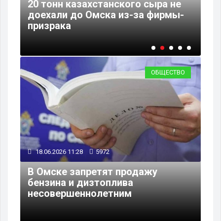
ли
20 тонн казахстанского сыра не
Ом
доехали до Омска из-за фирмы-
лю
призрака
ме
ОБЩЕСТВО
18.06.2026 11:28
5972
В Омске запретят продажу
бензина и дизтоплива
несовершеннолетним