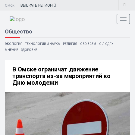
Омск
ВЫБРАТЬ
РЕГИОН
Toggl
naviga
Общество
ЭКОЛОГИЯ
ТЕХНОЛОГИИ И НАУКА
РЕЛИГИЯ
ОБО ВСЕМ
О ЛЮДЯХ
МНЕНИЕ
ЗДОРОВЬЕ
В Омске ограничат движение
транспорта из-за мероприятий ко
Дню молодежи